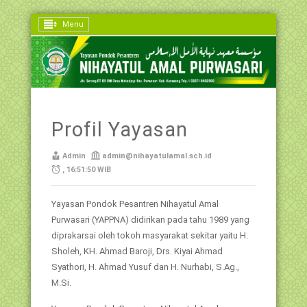
Menu
Profil Yayasan
Admin
admin@nihayatulamal.sch.id
, 16:51:50 WIB
Yayasan Pondok Pesantren Nihayatul Amal
Purwasari (YAPPNA) didirikan pada tahu 1989 yang
diprakarsai oleh tokoh masyarakat sekitar yaitu H.
Sholeh, KH. Ahmad Baroji, Drs. Kiyai Ahmad
Syathori, H. Ahmad Yusuf dan H. Nurhabi, S.Ag.,
M.Si.