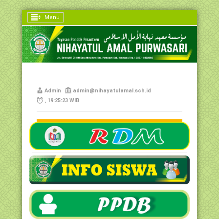
Menu
Admin
admin@nihayatulamal.sch.id
, 19:25:23 WIB