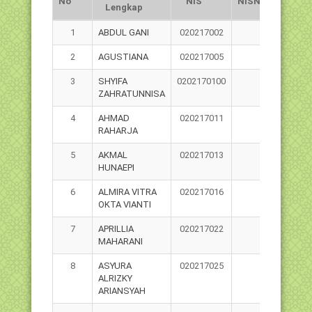
No
NIS
NISN
Lengkap
Kela
No
Nama
NIS
NISN
Jns
1
ABDUL GANI
020217002
Lengkap
Kela
2
AGUSTIANA
020217005
3
SHYIFA
0202170100
ZAHRATUNNISA
4
AHMAD
020217011
RAHARJA
5
AKMAL
020217013
HUNAEPI
6
ALMIRA VITRA
020217016
OKTA VIANTI
7
APRILLIA
020217022
MAHARANI
8
ASYURA
020217025
ALRIZKY
ARIANSYAH