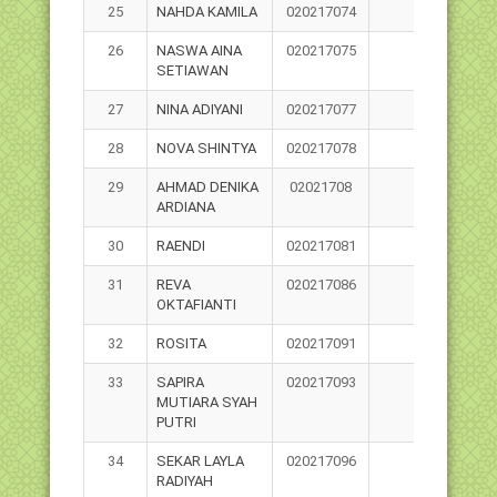
25
NAHDA KAMILA
020217074
26
NASWA AINA
020217075
SETIAWAN
27
NINA ADIYANI
020217077
28
NOVA SHINTYA
020217078
29
AHMAD DENIKA
02021708
ARDIANA
30
RAENDI
020217081
31
REVA
020217086
OKTAFIANTI
32
ROSITA
020217091
33
SAPIRA
020217093
MUTIARA SYAH
PUTRI
34
SEKAR LAYLA
020217096
RADIYAH