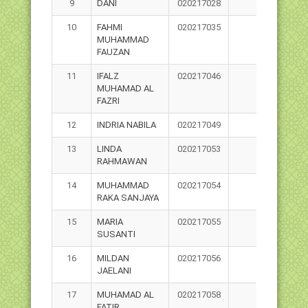
9
DANI
020217028
10
FAHMI
020217035
MUHAMMAD
FAUZAN
11
IFALZ
020217046
MUHAMAD AL
FAZRI
12
INDRIA NABILA
020217049
13
LINDA
020217053
RAHMAWAN
14
MUHAMMAD
020217054
RAKA SANJAYA
15
MARIA
020217055
SUSANTI
16
MILDAN
020217056
JAELANI
17
MUHAMAD AL
020217058
FATIR