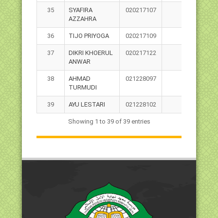
35
SYAFIRA
020217107
AZZAHRA
36
TIJO PRIYOGA
020217109
37
DIKRI KHOERUL
020217122
ANWAR
38
AHMAD
021228097
TURMUDI
39
AYU LESTARI
021228102
Showing 1 to 39 of 39 entries