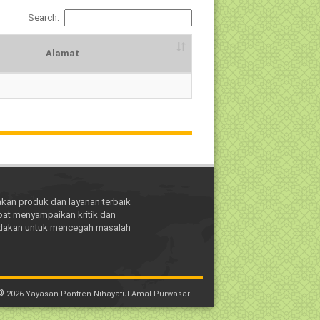
Search:
Alamat
Alamat
kan produk dan layanan terbaik
pat menyampaikan kritik dan
indakan untuk mencegah masalah
©
2026
Yayasan Pontren Nihayatul Amal Purwasari