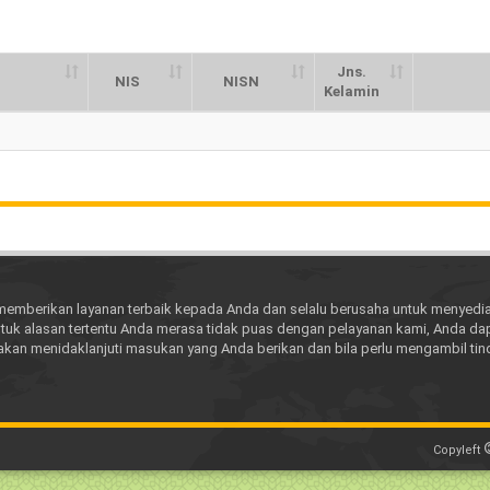
Jns.
NIS
NISN
Kelamin
NIS
NISN
Jns.
Kelamin
memberikan layanan terbaik kepada Anda dan selalu berusaha untuk menyedia
tuk alasan tertentu Anda merasa tidak puas dengan pelayanan kami, Anda da
akan menidaklanjuti masukan yang Anda berikan dan bila perlu mengambil t
Copyleft