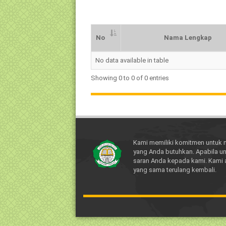
No
Nama Lengkap
No
Nama Lengkap
No data available in table
Showing 0 to 0 of 0 entries
Kami memiliki komitmen untuk 
yang Anda butuhkan. Apabila un
saran Anda kepada kami. Kami 
yang sama terulang kembali.