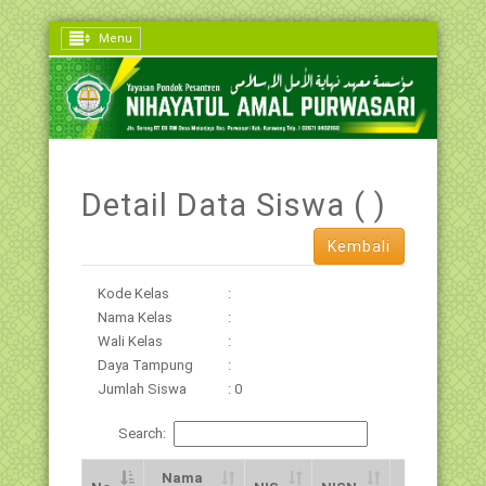
Menu
Detail Data Siswa ( )
Kembali
Kode Kelas
:
Nama Kelas
:
Wali Kelas
:
Daya Tampung
:
Jumlah Siswa
: 0
Search:
Nama
Jns.