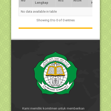
No
NIS
NISN
Lengkap
Kelamin
No
Nama
NIS
NISN
Jns.
No data available in table
Lengkap
Kelamin
Showing 0 to 0 of 0 entries
Kami memiliki komitmen untuk memberikan