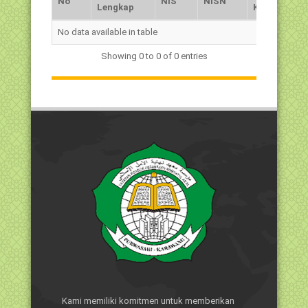
No
NIS
NISN
Lengkap
Kelamin
No
Nama
NIS
NISN
Jns.
No data available in table
Lengkap
Kelamin
Showing 0 to 0 of 0 entries
Kami memiliki komitmen untuk memberikan