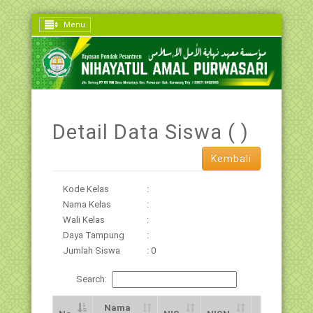
Menu
Detail Data Siswa ( )
Kembali
Kode Kelas
:
Nama Kelas
:
Wali Kelas
:
Daya Tampung
:
Jumlah Siswa
: 0
Search:
Nama
Jns.